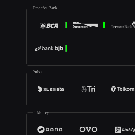
Transfer Bank
Pulsa
E-Money