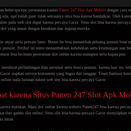
an beberapa tipe permainan kasino
Panen 247 Slot Apk Mobile
dengan cara on
g ada, tapi sudah pasti tidak semuanya situs bisa karena handalkan. Oleh karen
line pada web slot dapat karena percaya Gacor. Situs slot bisa karena percay
slot yang sesuai dengan kesukaan dan impian mereka.
 anyar serta pemain lama. Bonus itu bisa menambah peluang pemain buat mer
 pemain. Perihal ini tentu menambahkan kehebohan serta keuntungan saat berm
 Pemain bisa bermain permainan slot online karena manapun serta kapan pun.
embuat perlindungan data personal serta bisnis pemain. karena luar itu, web
a Gacor siapkan service konsumen yang bagus dan tanggap. Team bantuan ko
online tiada batasan dalam web slot bisa karena percaya Gacor.
t karena Situs Panen 247 Slot Apk Mobi
a karena mainkan. Main slot online karena website Panen247 bisa karena pe
kat dari games slot online. Situs slot bisa karena percaya Gacor menyiapkan 
rta aman.