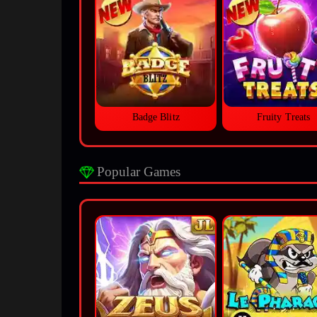
Badge Blitz
Fruity Treats
Popular Games