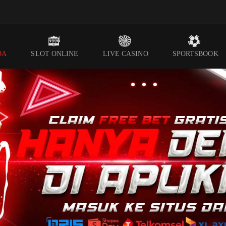
DA
SLOT ONLINE
LIVE CASINO
SPORTSBOOK