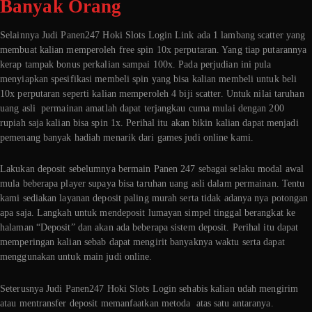
Banyak Orang
Selainnya Judi Panen247 Hoki Slots Login Link ada 1 lambang scatter yang
membuat kalian memperoleh free spin 10x perputaran. Yang tiap putarannya
kerap tampak bonus perkalian sampai 100x. Pada perjudian ini pula
menyiapkan spesifikasi membeli spin yang bisa kalian membeli untuk beli
10x perputaran seperti kalian memperoleh 4 biji scatter. Untuk nilai taruhan
uang asli permainan amatlah dapat terjangkau cuma mulai dengan 200
rupiah saja kalian bisa spin 1x. Perihal itu akan bikin kalian dapat menjadi
pemenang banyak hadiah menarik dari games judi online kami.
Lakukan deposit sebelumnya bermain Panen 247 sebagai selaku modal awal
mula beberapa player supaya bisa taruhan uang asli dalam permainan. Tentu
kami sediakan layanan deposit paling murah serta tidak adanya nya potongan
apa saja. Langkah untuk mendeposit lumayan simpel tinggal berangkat ke
halaman “Deposit” dan akan ada beberapa sistem deposit. Perihal itu dapat
memperingan kalian sebab dapat mengirit banyaknya waktu serta dapat
menggunakan untuk main judi online.
Seterusnya Judi Panen247 Hoki Slots Login sehabis kalian udah mengirim
atau mentransfer deposit memanfaatkan metoda atas satu antaranya.