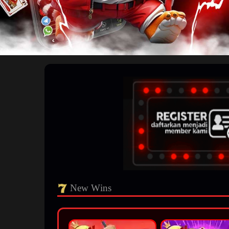
New Wins