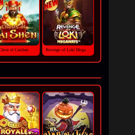
Chest of Caishen
Revenge of Loki Megaways™