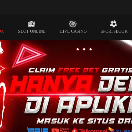
DA
SLOT ONLINE
LIVE CASINO
SPORTSBOOK