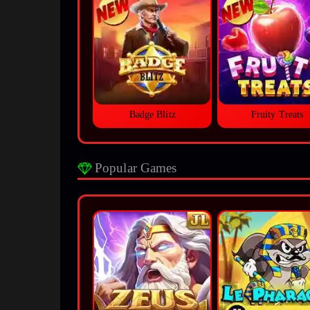
Badge Blitz
Fruity Treats
Popular Games