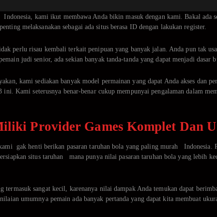
ar Indonesia, kami ikut membawa Anda bikin masuk dengan kami. Bakal ada s
penting melaksanakan sebagai ada situs berasa ID dengan lakukan register.
tidak perlu risau kembali terkait penipuan yang banyak jalan. Anda pun tak u
emain judi senior, ada sekian banyak tanda-tanda yang dapat menjadi dasar bu
ayakan, kami sediakan banyak model permainan yang dapat Anda akses dan pe
2013 ini. Kami seterusnya benar-benar cukup mempunyai pengalaman dalam me
Miliki Provider Games Komplet Dan 
, kami gak henti berikan pasaran taruhan bola yang paling murah Indonesia.
rsiapkan situs taruhan mana punya nilai pasaran taruhan bola yang lebih kec
ng termasuk sangat kecil, karenanya nilai dampak Anda temukan dapat berim
enilaian umumnya pemain ada banyak pertanda yang dapat kita membuat ukuran