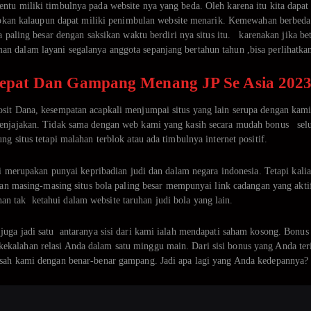
ntu miliki timbulnya pada website nya yang beda. Oleh karena itu kita dapat m
etapkan kalaupun dapat miliki penimbulan website menarik. Kemewahan berbed
a paling besar dengan saksikan waktu berdiri nya situs itu. karenakan jika betu
 dalam layani segalanya anggota sepanjang bertahun tahun ,bisa perlihatkan 
g cepat Dan Gampang Menang JP Se Asia 202
osit Dana, kesempatan acapkali menjumpai situs yang lain serupa dengan kami.
menjajakan. Tidak sama dengan web kami yang kasih secara mudah bonus selu
ng situs tetapi malahan terblok atau ada timbulnya internet positif.
iri merupakan punyai kepribadian judi dan dalam negara indonesia. Tetapi kali
taran masing-masing situs bola paling besar mempunyai link cadangan yang ak
n tak ketahui dalam website taruhan judi bola yang lain.
juga jadi satu antaranya sisi dari kami ialah mendapati saham kosong. Bonu
kekalahan relasi Anda dalam satu minggu main. Dari sisi bonus yang Anda 
s sah kami dengan benar-benar gampang. Jadi apa lagi yang Anda kedepannya?