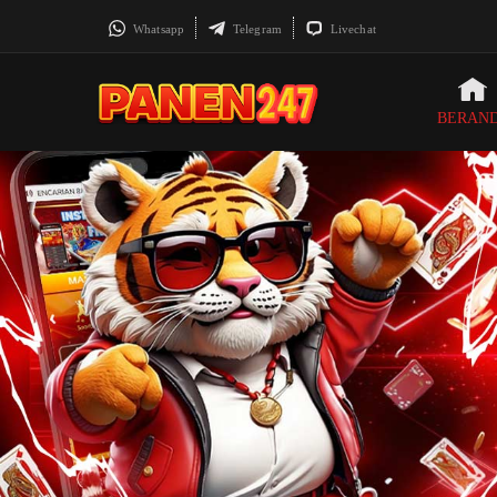
Whatsapp
Telegram
Livechat
BERAN