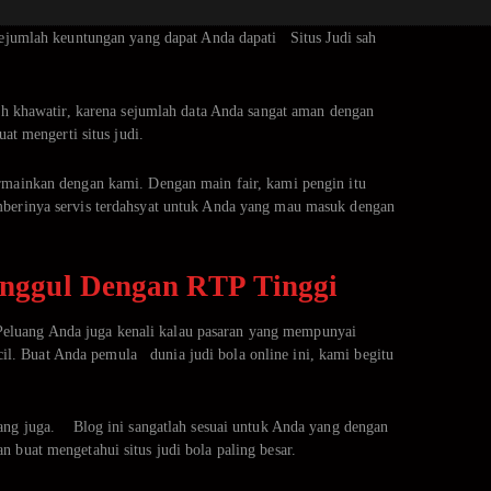
ejumlah keuntungan yang dapat Anda dapati Situs Judi sah
sah khawatir, karena sejumlah data Anda sangat aman dengan
at mengerti situs judi.
rmainkan dengan kami. Dengan main fair, kami pengin itu
mberinya servis terdahsyat untuk Anda yang mau masuk dengan
Unggul Dengan RTP Tinggi
 Peluang Anda juga kenali kalau pasaran yang mempunyai
il. Buat Anda pemula dunia judi bola online ini, kami begitu
bang juga. Blog ini sangatlah sesuai untuk Anda yang dengan
 buat mengetahui situs judi bola paling besar.