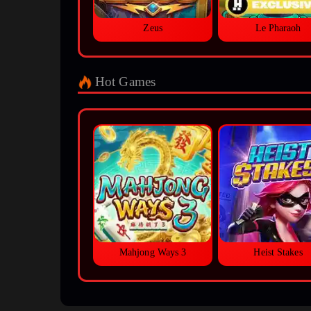
Zeus
Le Pharaoh
Hot Games
Mahjong Ways 3
Heist Stakes